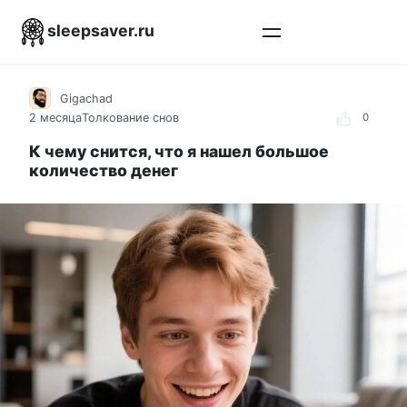
Перейти
sleepsaver.ru
к
контенту
Gigachad
2 месяца
Толкование снов
0
К чему снится, что я нашел большое
количество денег