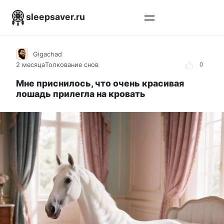
Перейти
sleepsaver.ru
к
контенту
Gigachad
2 месяца
Толкование снов
0
Мне приснилось, что очень красивая
лошадь прилегла на кровать