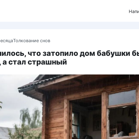
Нап
месяца
Толкование снов
нилось, что затопило дом бабушки б
 а стал страшный