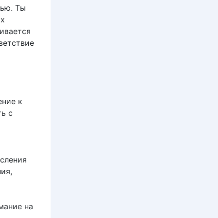
ью. Ты
ах
кивается
ветствие
ение к
ь с
ысления
ия,
мание на