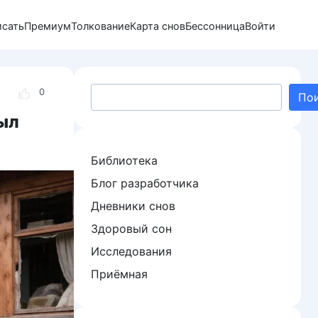
исать
Премиум
Толкование
Карта снов
Бессонница
Войти
Поиск
0
По
ыл
Библиотека
Блог разработчика
Дневники снов
Здоровый сон
Исследования
Приёмная