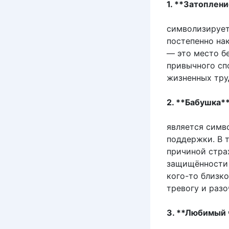
1. **Затоплен
символизирует
постепенно на
— это место б
привычного сп
жизненных тру
2. **Бабушка*
является симв
поддержки. В 
причиной стра
защищённости 
кого-то близко
тревогу и разо
3. **Любимый 