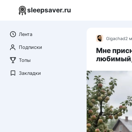
Перейти
sleepsaver.ru
к
контенту
Лента
Gigachad
2 
Подписки
Мне прис
любимый,
Топы
Закладки