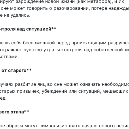
ируют зарождение новой жизни (как метафора), и их
 сне может говорить о разочаровании, потере надежды
е не удались.
онтроля над ситуацией**
ешь себя беспомощной перед происходящим разруше
 отражает чувство утраты контроля над собственной 
ьствами.
 от старого**
лучаях разбитие яиц во сне может означать необходим
 старых привычек, убеждений или ситуаций, мешающих
ед.
вого этапа**
ые образы могут символизировать начало нового пери