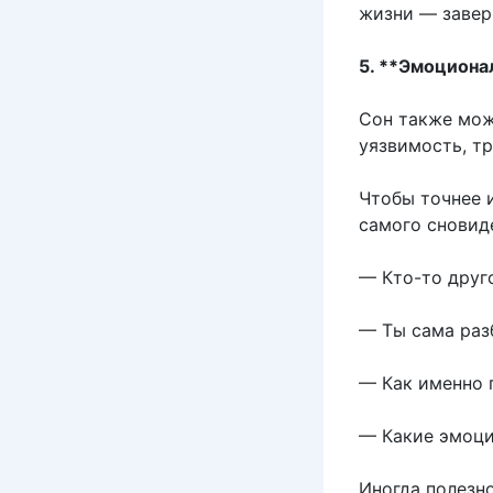
жизни — завер
5. **Эмоциона
Сон также мож
уязвимость, тр
Чтобы точнее 
самого сновид
— Кто-то друг
— Ты сама раз
— Как именно 
— Какие эмоци
Иногда полезно