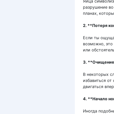
Яйца символиз
разрушение во
планах, которы
2. **Потеря к
Если ты ощуща
возможно, это
или обстоятел
3. **Очищение
В некоторых с
избавиться от
двигаться впер
4. **Начало но
Иногда подобн