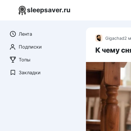
Перейти
sleepsaver.ru
к
контенту
Лента
Gigachad
2 
Подписки
К чему сн
Топы
Закладки