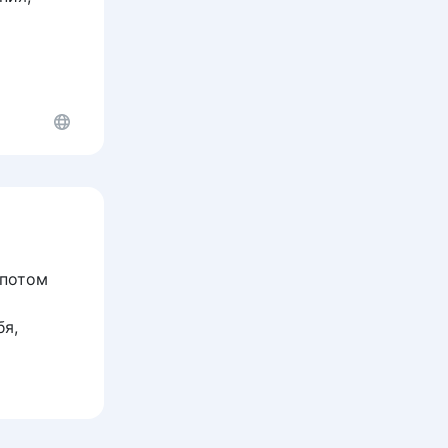
 потом
бя,