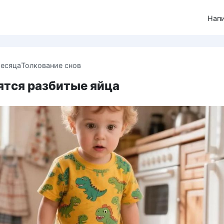
Нап
месяца
Толкование снов
ятся разбитые яйца