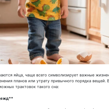
иваются яйца, чаще всего символизирует важные жизне
енения планов или утрату привычного порядка вещей. 
можных трактовок такого сна:
адежд**