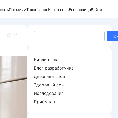
исать
Премиум
Толкование
Карта снов
Бессонница
Войти
Поиск
0
По
Библиотека
Блог разработчика
Дневники снов
Здоровый сон
Исследования
Приёмная