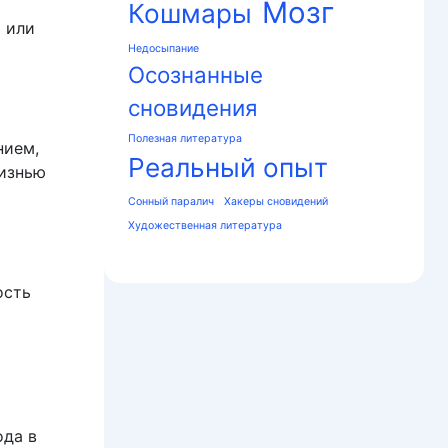
Мозг
Кошмары
 или
Недосыпание
Осознанные
сновидения
Полезная литература
нием,
Реальный опыт
жизнью
Сонный паралич
Хакеры сновидений
Художественная литература
ость
ода в