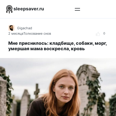
Перейти
sleepsaver.ru
к
контенту
Gigachad
2 месяца
Толкование снов
0
Мне приснилось: кладбище, собаки, морг,
умершая мама воскресла, кровь