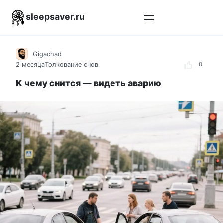
Перейти
sleepsaver.ru
к
контенту
Gigachad
2 месяца
Толкование снов
0
К чему снится — видеть аварию