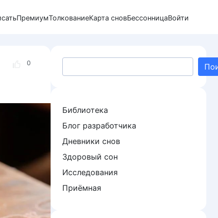
исать
Премиум
Толкование
Карта снов
Бессонница
Войти
Поиск
0
По
Библиотека
Блог разработчика
Дневники снов
Здоровый сон
Исследования
Приёмная