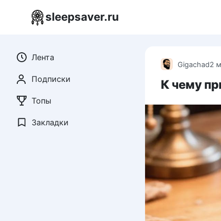
Перейти
sleepsaver.ru
к
контенту
Лента
Gigachad
2 
Подписки
К чему пр
Топы
Закладки