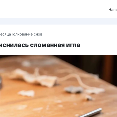
Нап
месяца
Толкование снов
иснилась сломанная игла