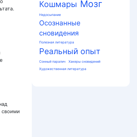
 о
Мозг
Кошмары
ьтата.
Недосыпание
Осознанные
сновидения
Полезная литература
Реальный опыт
и
е
Сонный паралич
Хакеры сновидений
Художественная литература
над
д своими