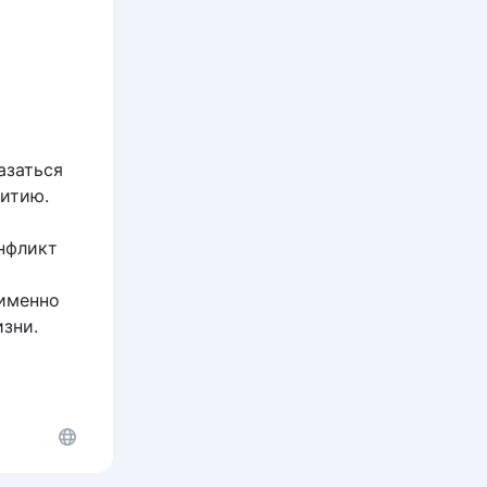
азаться
витию.
онфликт
 именно
зни.