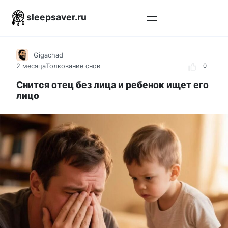
Перейти
sleepsaver.ru
к
контенту
Gigachad
2 месяца
Толкование снов
0
Снится отец без лица и ребенок ищет его
лицо