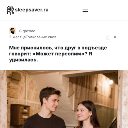
Перейти
sleepsaver.ru
к
контенту
Gigachad
2 месяца
Толкование снов
0
Мне приснилось, что друг в подъезде
говорит: «Может переспим»? Я
удивилась.