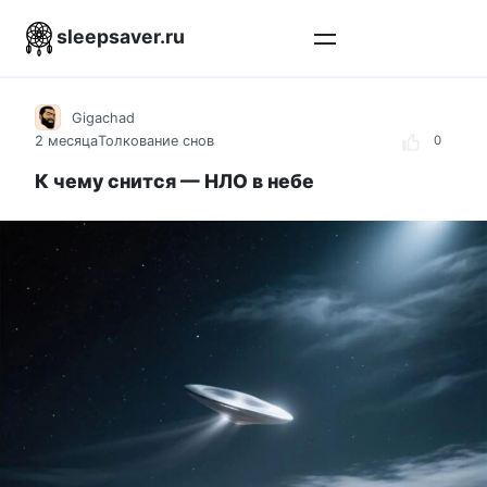
Перейти
sleepsaver.ru
к
контенту
Gigachad
2 месяца
Толкование снов
0
К чему снится — НЛО в небе