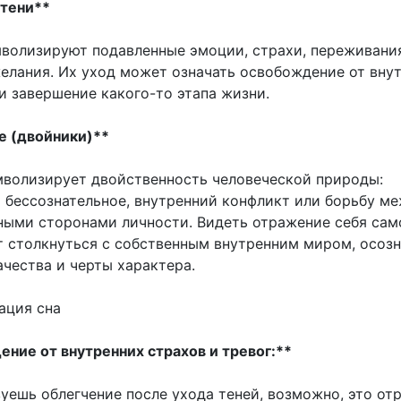
 тени**
мволизируют подавленные эмоции, страхи, переживани
елания. Их уход может означать освобождение от вну
и завершение какого-то этапа жизни.
е (двойники)**
волизирует двойственность человеческой природы:
и бессознательное, внутренний конфликт или борьбу м
ыми сторонами личности. Видеть отражение себя сам
т столкнуться с собственным внутренним миром, осозн
ачества и черты характера.
ация сна
ние от внутренних страхов и тревог:**
вуешь облегчение после ухода теней, возможно, это от