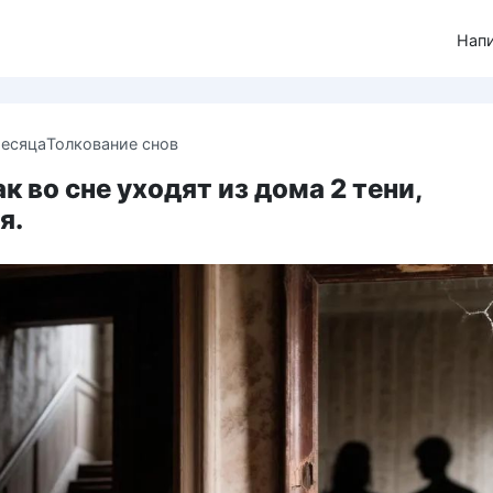
Нап
месяца
Толкование снов
ак во сне уходят из дома 2 тени,
я.