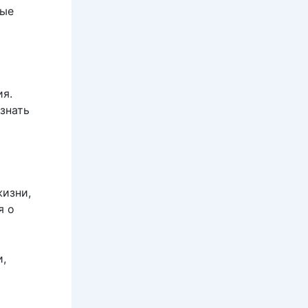
ные
ия.
знать
жизни,
я о
и,