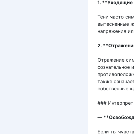
1. **Уходящие
Тени часто си
вытесненные ж
напряжения ил
2. **Отражени
Отражение сим
сознательное 
противоположн
также означае
собственные к
### Интерпрет
— **Освобожде
Если ты чувст