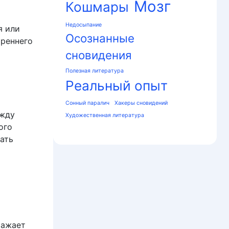
Мозг
Кошмары
Недосыпание
я или
Осознанные
треннего
сновидения
Полезная литература
Реальный опыт
Сонный паралич
Хакеры сновидений
ежду
Художественная литература
ого
ать
ражает