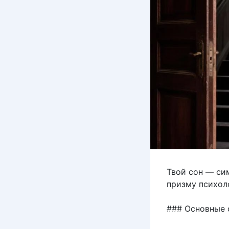
Твой сон — си
призму психол
### Основные 