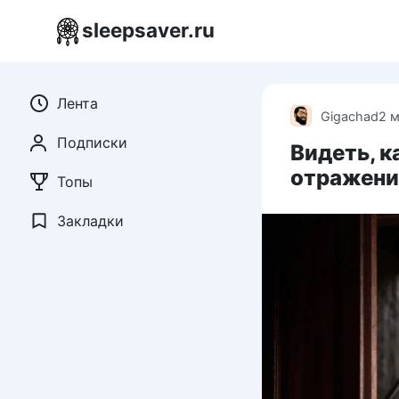
Перейти
sleepsaver.ru
к
контенту
Лента
Gigachad
2 
Подписки
Видеть, к
отражени
Топы
Закладки