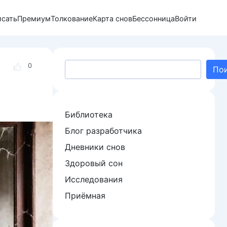
исать
Премиум
Толкование
Карта снов
Бессонница
Войти
Поиск
0
По
Библиотека
Блог разработчика
Дневники снов
Здоровый сон
Исследования
Приёмная