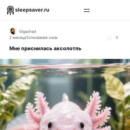
Перейти
sleepsaver.ru
к
контенту
Gigachad
2 месяца
Толкование снов
0
Мне приснилась аксолотль