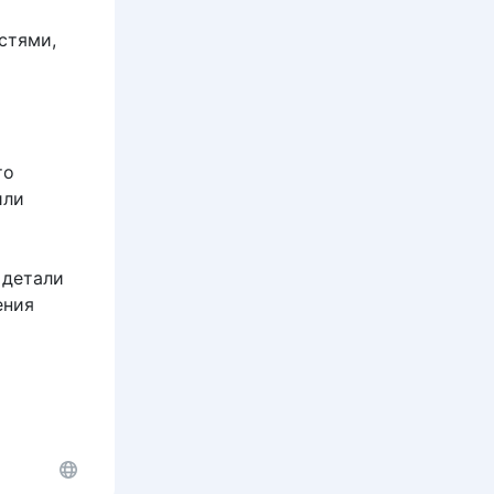
стями,
то
или
 детали
ения