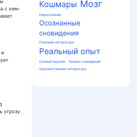
ты
Мозг
Кошмары
а с кем-
ывает
Недосыпание
Осознанные
сновидения
Полезная литература
Реальный опыт
 и
бует
Сонный паралич
Хакеры сновидений
Художественная литература
д
ь угрозу