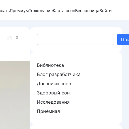
исать
Премиум
Толкование
Карта снов
Бессонница
Войти
Поиск
0
По
Библиотека
Блог разработчика
Дневники снов
Здоровый сон
Исследования
Приёмная