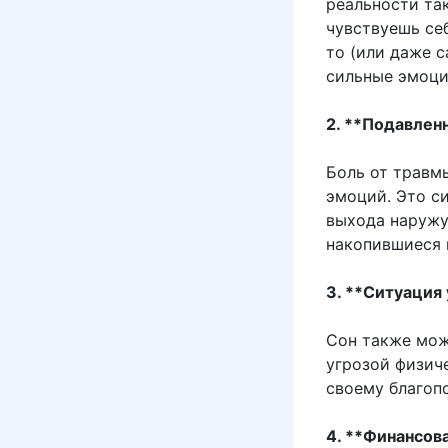
реальности та
чувствуешь се
то (или даже с
сильные эмоци
2. **Подавлен
Боль от травм
эмоций. Это си
выхода наружу
накопившиеся 
3. **Ситуация
Сон также мож
угрозой физич
своему благоп
4. **Финансов