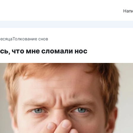
Нап
месяца
Толкование снов
ь, что мне сломали нос