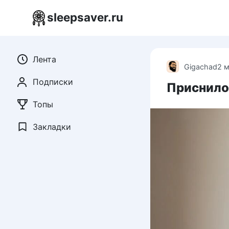
Перейти
sleepsaver.ru
к
контенту
Лента
Gigachad
2 
Подписки
Приснилос
Топы
Закладки