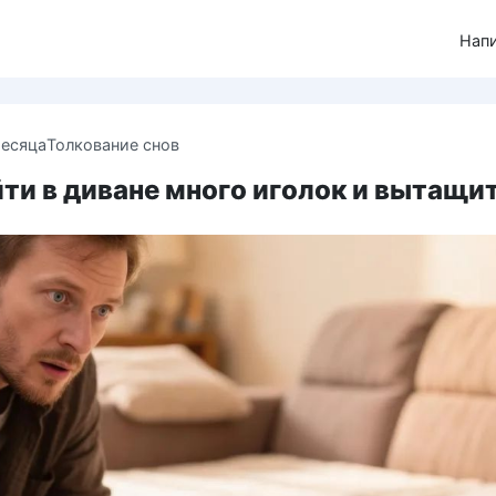
Нап
месяца
Толкование снов
йти в диване много иголок и вытащи