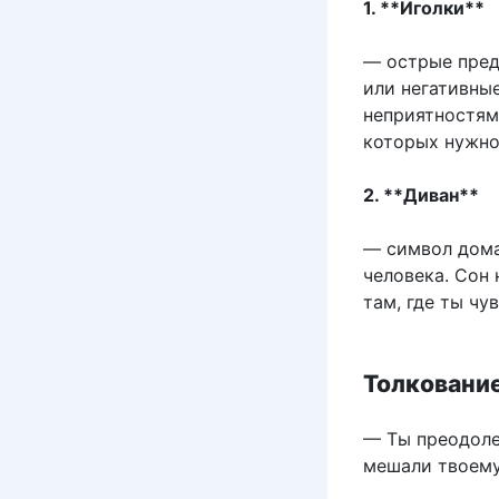
1. **Иголки**
— острые пред
или негативны
неприятностям
которых нужно
2. **Диван**
— символ дома
человека. Сон 
там, где ты ч
Толкование
— Ты преодоле
мешали твоему