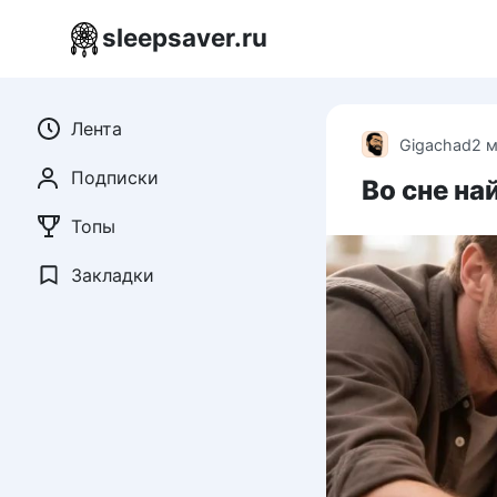
Перейти
sleepsaver.ru
к
контенту
Лента
Gigachad
2 
Подписки
Во сне на
Топы
Закладки