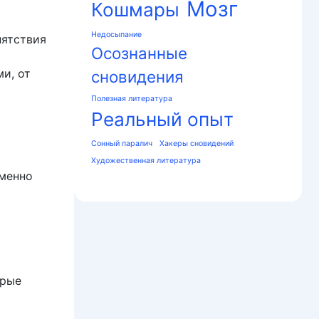
Мозг
Кошмары
Недосыпание
пятствия
Осознанные
и, от
сновидения
Полезная литература
Реальный опыт
Сонный паралич
Хакеры сновидений
Художественная литература
именно
орые