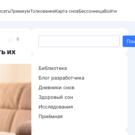
исать
Премиум
Толкование
Карта снов
Бессонница
Войти
Поиск
0
По
ть их
Библиотека
Блог разработчика
Дневники снов
Здоровый сон
Исследования
Приёмная