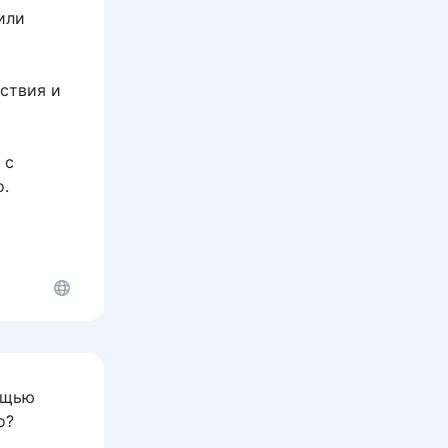
или
ствия и
 с
о.
ощью
о?