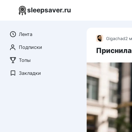
Перейти
sleepsaver.ru
к
контенту
Лента
Gigachad
2 
Подписки
Приснилас
Топы
Закладки