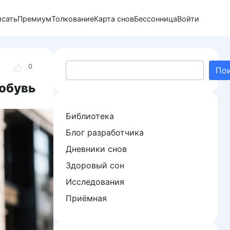
исать
Премиум
Толкование
Карта снов
Бессонница
Войти
Поиск
0
По
 обувь
Библиотека
Блог разработчика
Дневники снов
Здоровый сон
Исследования
Приёмная