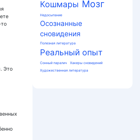
Мозг
Кошмары
ия
аете
Недосыпание
Осознанные
-то
сновидения
Полезная литература
Реальный опыт
Сонный паралич
Хакеры сновидений
. Это
Художественная литература
твенных
бенно