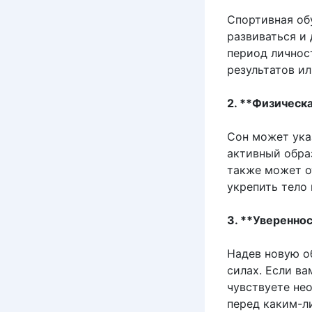
Спортивная об
развиваться и
период личност
результатов ил
2. **Физическ
Сон может ука
активный обра
также может о
укрепить тело
3. **Уверенно
Надев новую о
силах. Если в
чувствуете не
перед каким-л