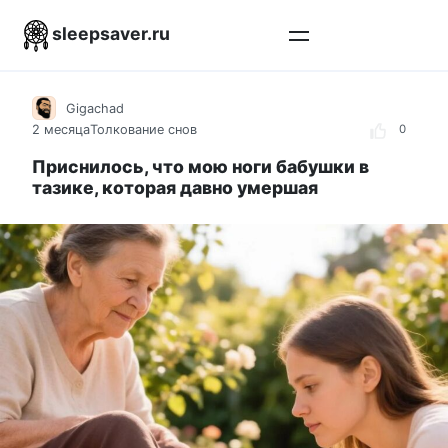
Перейти
sleepsaver.ru
к
контенту
Gigachad
2 месяца
Толкование снов
0
Приснилось, что мою ноги бабушки в
тазике, которая давно умершая