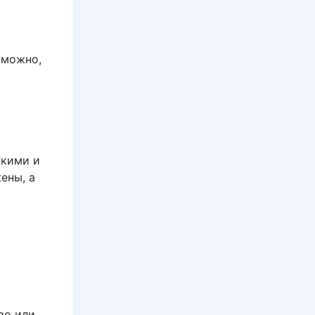
зможно,
х
пкими и
ены, а
во или