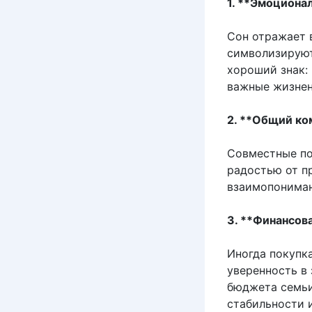
1. **Эмоциона
Сон отражает 
символизируют
хороший знак:
важные жизне
2. **Общий ко
Совместные по
радостью от п
взаимопониман
3. **Финансов
Иногда покупк
уверенность в 
бюджета семьи
стабильности 