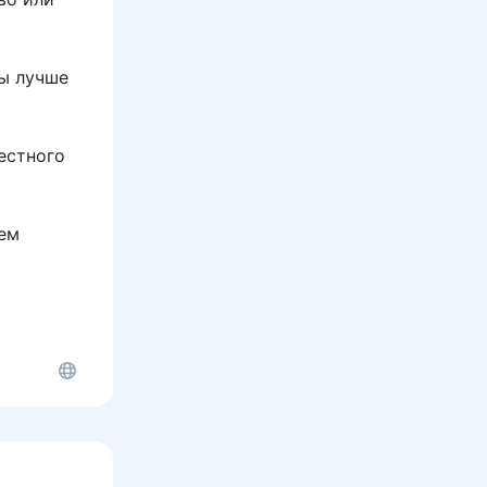
бы лучше
естного
шем