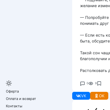
желание измен
— Попробуйте 
понимать друг 
— Если есть к
быта, обсудите
Такой сон чащ
благополучии 
Растолковать 
0
9
Оферта
VK
OK
Оплата и возврат
Контакты