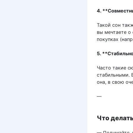
4. **Совместн
Такой сон так
вы мечтаете о
покупках (напр
5. **Стабильн
Часто такие с
стабильными. 
она, в свою оч
—
Что делат
— Подумайте, 