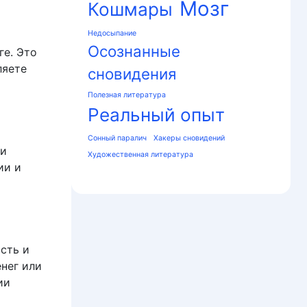
Мозг
Кошмары
Недосыпание
Осознанные
ге. Это
ляете
сновидения
Полезная литература
Реальный опыт
Сонный паралич
Хакеры сновидений
 и
Художественная литература
ии и
сть и
енег или
ии