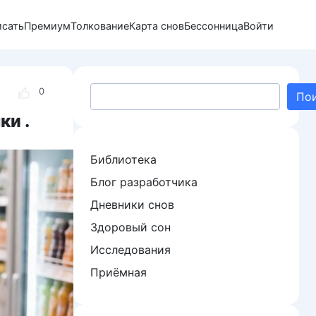
исать
Премиум
Толкование
Карта снов
Бессонница
Войти
Поиск
0
По
ки .
Библиотека
Блог разработчика
Дневники снов
Здоровый сон
Исследования
Приёмная