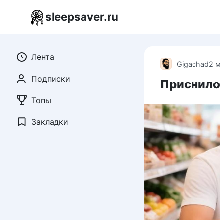
Перейти
sleepsaver.ru
к
контенту
Лента
Gigachad
2 
Подписки
Приснилос
Топы
Закладки