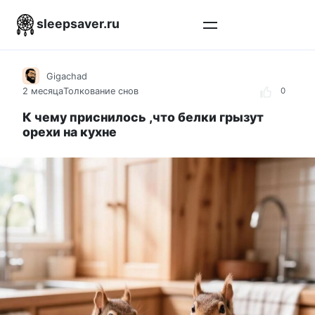
Перейти
sleepsaver.ru
к
контенту
Gigachad
2 месяца
Толкование снов
0
К чему приснилось ,что белки грызут
орехи на кухне