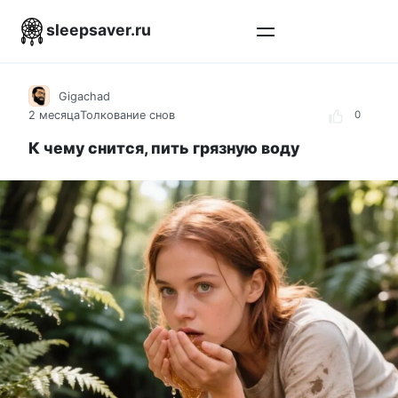
Перейти
sleepsaver.ru
к
контенту
Gigachad
2 месяца
Толкование снов
0
К чему снится, пить грязную воду