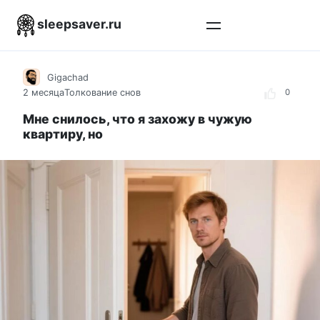
Перейти
sleepsaver.ru
к
контенту
Gigachad
2 месяца
Толкование снов
0
Мне снилось, что я захожу в чужую
квартиру, но