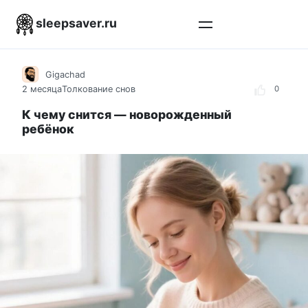
Перейти
sleepsaver.ru
к
контенту
Gigachad
2 месяца
Толкование снов
0
К чему снится — новорожденный
ребёнок