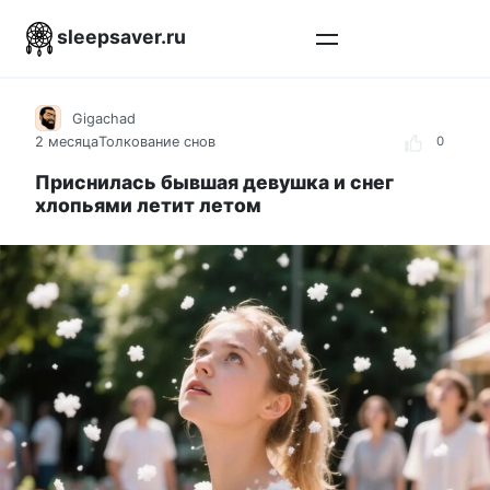
Перейти
sleepsaver.ru
к
контенту
Gigachad
2 месяца
Толкование снов
0
Приснилась бывшая девушка и снег
хлопьями летит летом