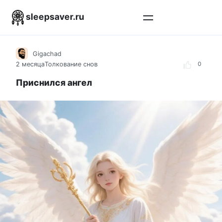
Перейти
sleepsaver.ru
к
контенту
Gigachad
2 месяца
Толкование снов
0
Приснился ангел