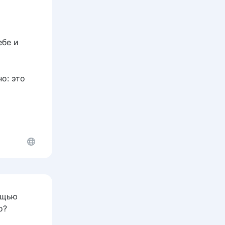
ебе и
о: это
ощью
о?