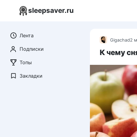
Перейти
sleepsaver.ru
к
контенту
Лента
Gigachad
2 
Подписки
К чему сн
Топы
Закладки