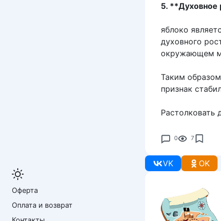
5. **Духовное
яблоко являет
духовного рост
окружающем м
Таким образом
признак стабил
Растолковать 
0
7
VK
OK
Оферта
Оплата и возврат
Контакты