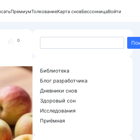
исать
Премиум
Толкование
Карта снов
Бессонница
Войти
Поиск
0
По
Библиотека
Блог разработчика
Дневники снов
Здоровый сон
Исследования
Приёмная