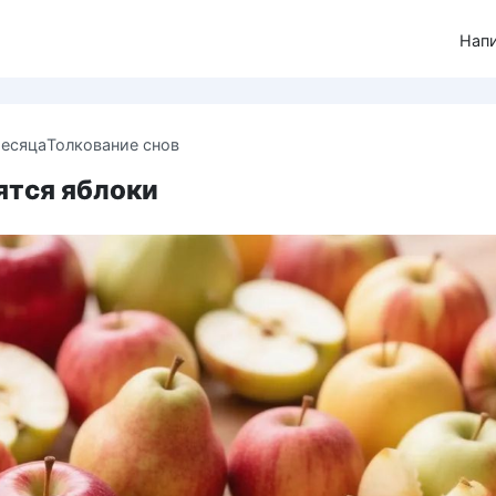
Нап
месяца
Толкование снов
ятся яблоки