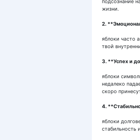
подсознание н
жизни.
2. **Эмоциона
яблоки часто 
твой внутренни
3. **Успех и д
яблоки символ
недалеко падае
скоро принесу
4. **Стабильно
яблоки долгов
стабильность 