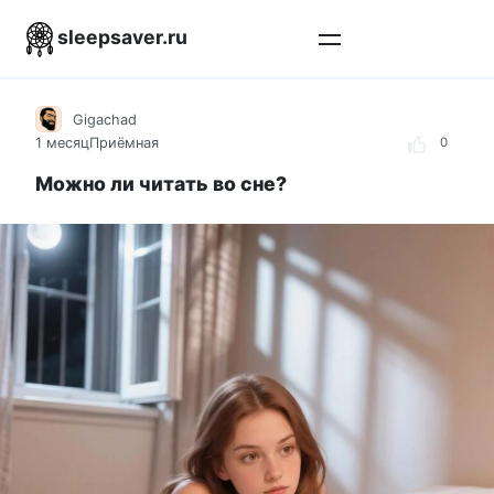
Перейти
sleepsaver.ru
к
контенту
Gigachad
1 месяц
Приёмная
0
Можно ли читать во сне?