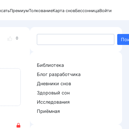
исать
Премиум
Толкование
Карта снов
Бессонница
Войти
Поиск
0
По
Библиотека
Блог разработчика
Дневники снов
Здоровый сон
Исследования
Приёмная