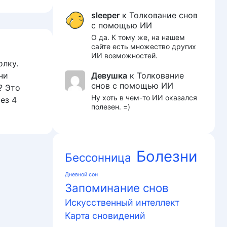
sleeper
к
Толкование снов
с помощью ИИ
О да. К тому же, на нашем
сайте есть множество других
ИИ возможностей.
олку.
Девушка
к
Толкование
чи
снов с помощью ИИ
? Это
Ну хоть в чем-то ИИ оказался
ез 4
полезен. =)
Болезни
Бессонница
Дневной сон
Запоминание снов
Искусственный интеллект
Карта сновидений