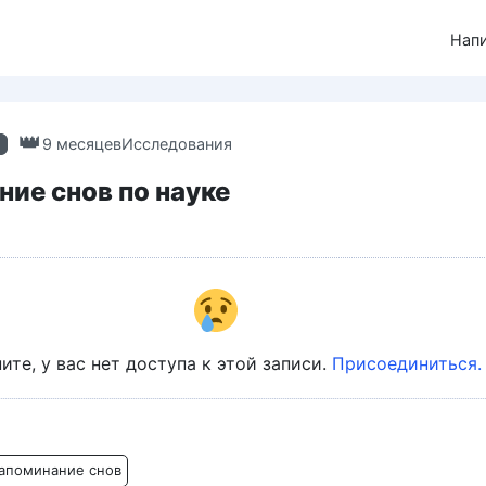
Нап
9 месяцев
Исследования
ие снов по науке
ите, у вас нет доступа к этой записи.
Присоединиться.
апоминание снов