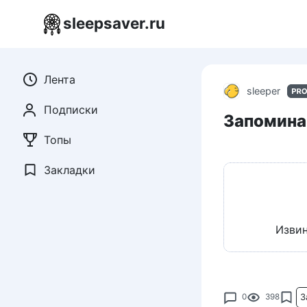
Перейти
sleepsaver.ru
к
контенту
Лента
sleeper
Подписки
Запоминан
Топы
Закладки
Извин
З
0
398