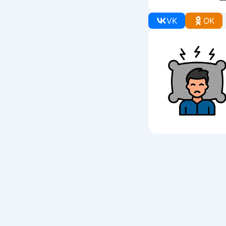
VK
OK